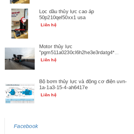
Lọc dầu thủy lực cao áp
50p210qel50xx1 usa
Liên hệ
Motor thủy lực
"pgm511a0230cl6h2he3e3rdatg4*
3349211141" parker
Liên hệ
Bộ bơm thủy lực và động cơ điện uvn-
1a-1a3-15-4-ah6417e
Liên hệ
Facebook