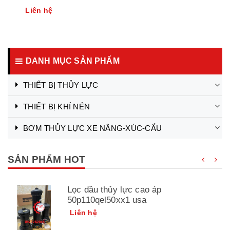
Liên hệ
DANH MỤC SẢN PHẨM
THIẾT BỊ THỦY LỰC
THIẾT BỊ KHÍ NÉN
BƠM THỦY LỰC XE NÂNG-XÚC-CẨU
SẢN PHẨM HOT
Lọc dầu thủy lực cao áp
50p110qel50xx1 usa
Liên hệ