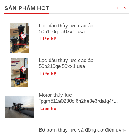
SẢN PHẨM HOT
Lọc dầu thủy lực cao áp
50p110qel50xx1 usa
Liên hệ
Lọc dầu thủy lực cao áp
50p210qel50xx1 usa
Liên hệ
Motor thủy lực
"pgm511a0230cl6h2he3e3rdatg4*
3349211141" parker
Liên hệ
Bộ bơm thủy lực và động cơ điện uvn-