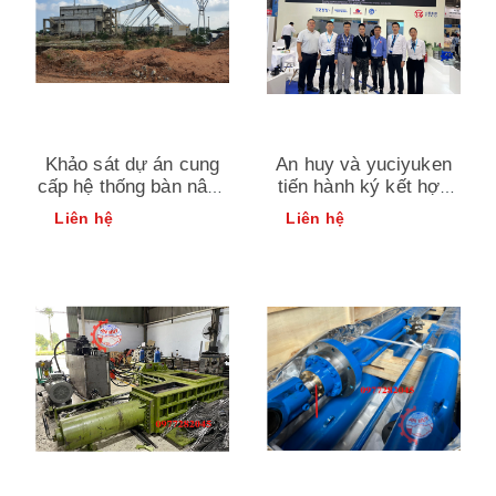
Khảo sát dự án cung
An huy và yuciyuken
cấp hệ thống bàn nâng
tiến hành ký kết hợp
đổ dăm gỗ cho nhà
đồng nhà phân phối
Liên hệ
Liên hệ
máy sản xuất giấy tại
duy nhất tại việt nam
việt nam (truck tippler
– 80 tấn)