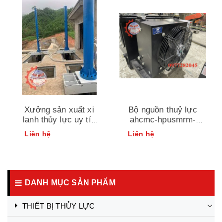
Xưởng sản xuất xi
Bộ nguồn thuỷ lực
lanh thủy lực uy tín
ahcmc-hpusmrm-
theo yêu cầu của
p4p14d1-t80
Liên hệ
Liên hệ
khách hàng
DANH MỤC SẢN PHẨM
THIẾT BỊ THỦY LỰC