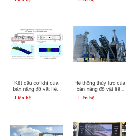
hydraulic
sx cám, tăcn, cảng
xuất nhập dăn gỗ…
Kết cấu cơ khí của
Hệ thống thủy lực của
bàn nâng đổ vật liệu
bàn nâng đổ vật liệu
dời (truck tippler; 60
dời (truck tippler; 60
Liên hệ
Liên hệ
-120 tấn)
-120 tấn)