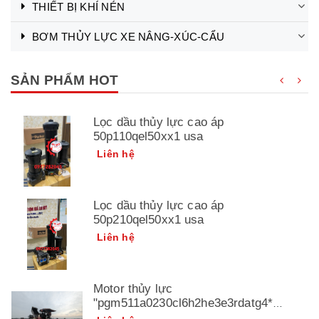
THIẾT BỊ KHÍ NÉN
BƠM THỦY LỰC XE NÂNG-XÚC-CẨU
SẢN PHẨM HOT
Lọc dầu thủy lực cao áp
50p110qel50xx1 usa
Liên hệ
Lọc dầu thủy lực cao áp
50p210qel50xx1 usa
Liên hệ
Motor thủy lực
"pgm511a0230cl6h2he3e3rdatg4*
3349211141" parker