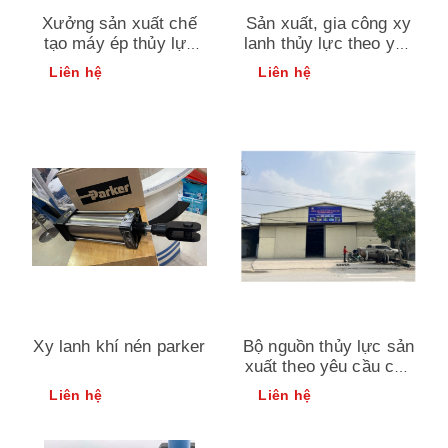
Xưởng sản xuất chế
Sản xuất, gia công xy
tạo máy ép thủy lực
lanh thủy lực theo yêu
theo yêu cầu của
cầu, giá tốt, chất
Liên hệ
Liên hệ
khách hàng
lượng
Xy lanh khí nén parker
Bộ nguồn thủy lực sản
xuất theo yêu cầu của
khách hàng giá tốt trên
Liên hệ
Liên hệ
thị trường