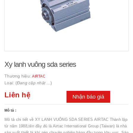
Xy lanh vuông sda series
Thương hiệu:
AIRTAC
Loại: (
Đang cập nhật ...
)
Liên hệ
Nhận báo giá
Mô tả :
Mô tả chi tiết về XY LANH VUÔNG SDA SERIES AIRTAC Thành lập
từ năm 1988,tên đầy đủ là Airtac International Group (Taiwan) là nhà
sản xuất thiết bị khí nén chuyên nghiệp hàng đầu trong khu vực. Sản