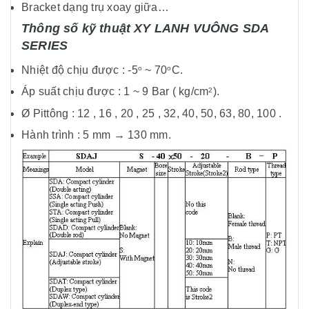
Bracket dạng trụ xoay giữa…
Thông số kỹ thuật
XY LANH VUÔNG SDA
SERIES
Nhiệt độ chịu được : -5
~ 70
C.
o
o
Áp suất chịu được : 1 ~ 9 Bar ( kg/cm
).
2
Ø Pittông : 12 , 16 , 20 , 25 , 32, 40, 50, 63, 80, 100 .
Hành trình : 5 mm → 130 mm.