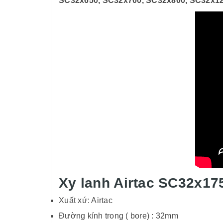
SC32x650, SC32x700, SC32x800, SC32x120
Xy lanh Airtac SC32x175
Xuất xứ: Airtac
Đường kính trong ( bore) : 32mm