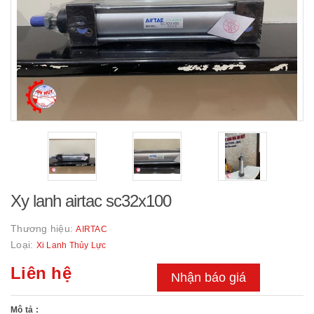
Xy lanh airtac sc32x100
Thương hiệu:
AIRTAC
Loại:
Xi Lanh Thủy Lực
Liên hệ
Nhận báo giá
Mô tả :