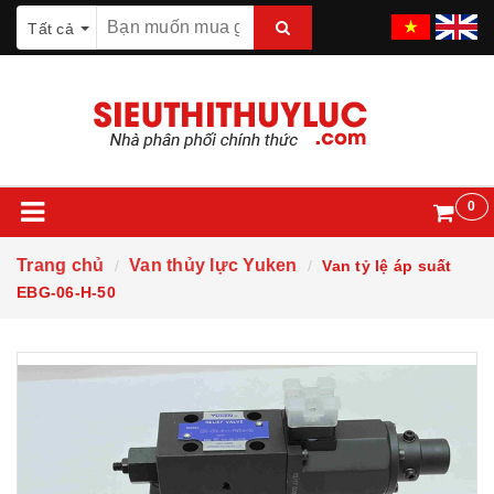
Tất cả
0
Trang chủ
Van thủy lực Yuken
Van tỷ lệ áp suất
EBG-06-H-50