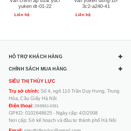
Van chỉnh áp suất yuci
Van yuken dshg-10-
yuken dt-01-22
3c2-a240-41
Liên hệ
Liên hệ
HỖ TRỢ KHÁCH HÀNG
CHÍNH SÁCH MUA HÀNG
SIÊU THỊ THỦY LỰC
Trụ sở chính:
Số 4, ngõ 110 Trần Duy Hưng, Trung
Hòa, Cầu Giấy Hà Nội
Điện thoại:
0988614381
GPKD: 0102648625 - Ngày cấp: 4/2/2008
Nơi cấp: Sở kế hoạch và đầu tư thành phố Hà Nội
Email:
sieuthithuyluc@gmail.com