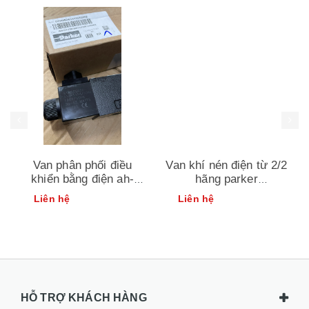
Van phân phối điều
Van khí nén điện từ 2/2
khiển bằng điện ah-
hãng parker
d1vw004cnywxg562
73218bn4unlvn0c111c2
Liên hệ
Liên hệ
HỖ TRỢ KHÁCH HÀNG