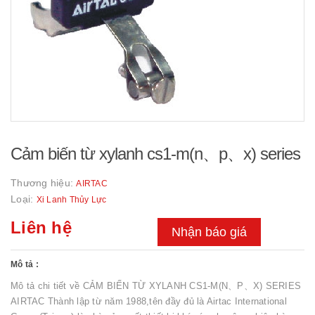
Cảm biến từ xylanh cs1-m(n、p、x) series
Thương hiệu:
AIRTAC
Loại:
Xi Lanh Thủy Lực
Liên hệ
Nhận báo giá
Mô tả :
Mô tả chi tiết về CẢM BIẾN TỪ XYLANH CS1-M(N、P、X) SERIES
AIRTAC Thành lập từ năm 1988,tên đầy đủ là Airtac International