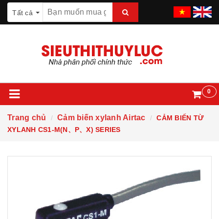
Tất cả
0
Trang chủ
Cảm biến xylanh Airtac
CẢM BIẾN TỪ
XYLANH CS1-M(N、P、X) SERIES