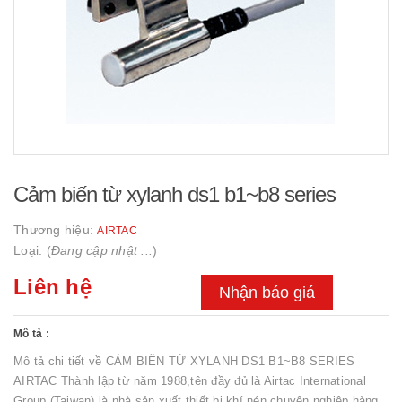
Cảm biến từ xylanh ds1 b1~b8 series
Thương hiệu:
AIRTAC
Loại: (
Đang cập nhật ...
)
Liên hệ
Nhận báo giá
Mô tả :
Mô tả chi tiết về CẢM BIẾN TỪ XYLANH DS1 B1~B8 SERIES
AIRTAC Thành lập từ năm 1988,tên đầy đủ là Airtac International
Group (Taiwan) là nhà sản xuất thiết bị khí nén chuyên nghiệp hàng