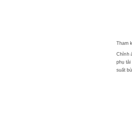
Tham 
Chỉnh á
phụ tả
suất bù