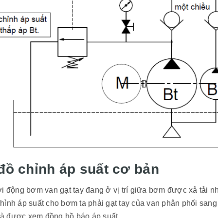
đồ chỉnh áp suất cơ bản
ởi động bơm van gạt tay đang ở vị trí giữa bơm được xả tải 
ỉnh áp suất cho bơm ta phải gạt tay của van phân phối sang vị
 là được xem đồng hồ báo áp suất .