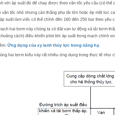
nh với áp suất đủ để chạy được theo vận tốc yêu cầu (có thể c
 vận tốc nhỏ nhưng càn thắng phụ tải lớn hoặc ép một lực c
p suất làm việc có thể chỉnh đên 160 đến 250 bar theo yêu c
ạch hai bơm này chúng ta có đặt van tự động xả tải bơm thấp
khoảng cách) điều khiển pilot khi áp suất trong mạch chính v
hêm:
Ứng dụng của xy lanh thủy lực trong nâng hạ
ùng hai bơm kiểu này rất nhiều ứng dụng trong thực tế như 