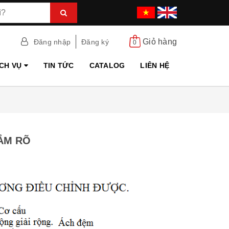
Giỏ hàng
Đăng nhập
Đăng ký
0
ỊCH VỤ
TIN TỨC
CATALOG
LIÊN HỆ
ẮM RÕ