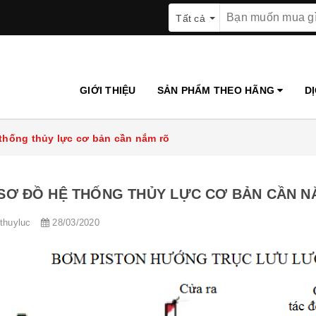
Tất cả
GIỚI THIỆU
SẢN PHẨM THEO HÃNG
D
thống thủy lực cơ bản cần nắm rõ
SƠ ĐỒ HỆ THỐNG THỦY LỰC CƠ BẢN CẦN N
ithuyluc
28/03/2020