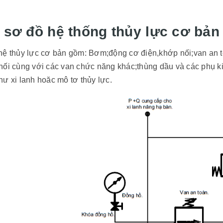
 sơ đồ hệ thống thủy lực cơ bản
hệ thủy lực cơ bản gồm: Bơm;động cơ điện,khớp nối;van an t
ối cùng với các van chức năng khác;thùng dầu và các phụ kiệ
ư xi lanh hoăc mô tơ thủy lực.