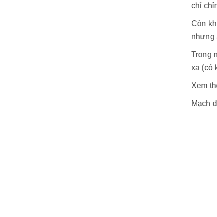
chỉ chỉ
Còn khi
nhưng á
Trong m
xa (có 
Xem t
Mạch d