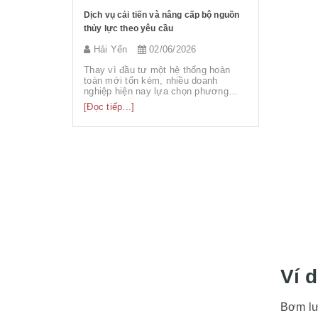
àn nâng điện 1
Dịch vụ cải tiến và nâng cấp bộ nguồn
Siêu Thị Th
thủy lực theo yêu cầu
Tốc dùng tr
Mơ
026
Hải Yến
02/06/2026
sieuthith
 dòng bàn nâng
Thay vì đầu tư một hệ thống hoàn
Tuần vừa q
rạm nguồn
toàn mới tốn kém, nhiều doanh
bàn giao t
ận ...
nghiệp hiện nay lựa chọn phương
được sử dụ
án...
[Đọc tiếp...]
[Đọc tiếp...
Ví 
Bơm lưu