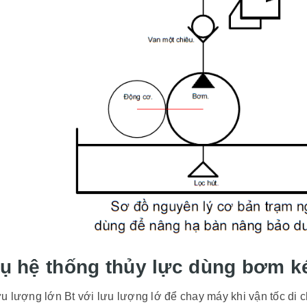
ủy Lực bàn giao Bộ Vượt
ong nhà máy thủy điện Thác
uyluc
01/04/2023
ua, Siêu Thị Thủy Lực đã
hành công Bộ vượt tốc
ng trong nhà máy thủ...
]
dụ hệ thống thủy lực dùng bơm k
 lượng lớn Bt với lưu lượng lớ để chay máy khi vận tốc di c