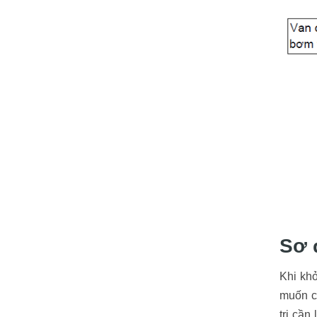
Sơ 
Khi kh
muốn ch
trị cần