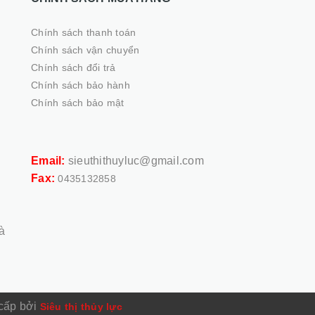
Chính sách thanh toán
Chính sách vận chuyển
Chính sách đổi trả
Chính sách bảo hành
Chính sách bảo mật
,
Email:
sieuthithuyluc@gmail.com
Fax:
0435132858
à
cấp bởi
Siêu thị thủy lực