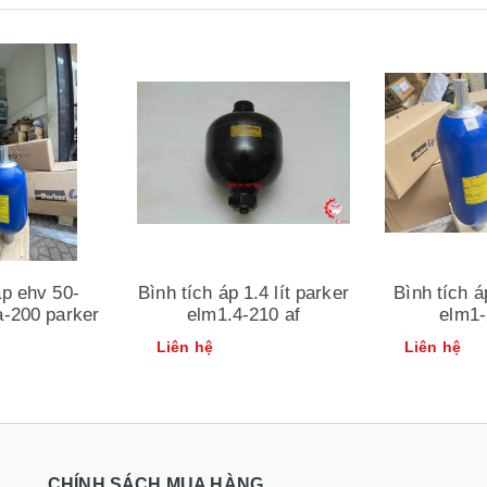
Xem nhanh
Xem nhanh
áp ehv 50-
Bình tích áp 1.4 lít parker
Bình tích á
a-200 parker
elm1.4-210 af
elm1-
Liên hệ
Liên hệ
CHÍNH SÁCH MUA HÀNG