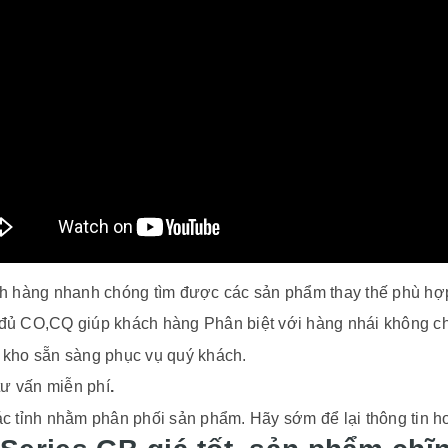
ch hàng nhanh chóng tìm được các sản phẩm thay thế phù hợ
 đủ CO,CQ giúp khách hàng Phân biệt với hàng nhái không c
 kho sẵn sàng phục vụ quý khách.
tư vấn miễn phí
.
các tỉnh nhằm phân phối sản phẩm. Hãy sớm để lại thông tin ho