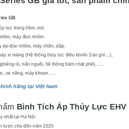
eries GB giá tốt, sản phẩm chĩn
ries GB
ủy lực trong hầm, mỏ.
 nhôm, máy đùn nhôm.
áy ép-đùn nhôm, máy chấn, dập.
máy xi măng (Hệ thống thủy lực điều khiển Sàn ghi…),
hiêng lò, nắn nguội, hệ thống băm chặt phế),…..
múc, xe nâng, máy khoan…..
hính hãng tại Việt Nam
phẩm
Bình Tích Áp Thủy Lực EHV c
uy nhất tại Hà Nội
ến lược cho đến năm 2025