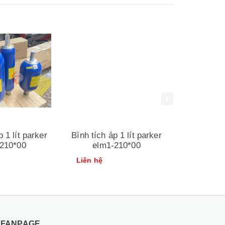
Xem nhanh
Xem nhanh
p 1 lít parker
Bình tích áp 1 lít parker
Bình tích á
210*00
elm1-210*00
ehv5
Liên hệ
Liên hệ
FANPAGE