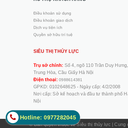
Điều khoản sử dụng
Điều khoản giao dịch
Dịch vụ tiện ích
Quyền sở hữu trí tuệ
SIÊU THỊ THỦY LỰC
Trụ sở chính:
Số 4, ngõ 110 Trần Duy Hưng
Trung Hòa, Cầu Giấy Hà Nội
Điện thoại:
0988614381
GPKD: 0102648625 - Ngày cấp: 4/2/2008
Nơi cấp: Sở kế hoạch và đầu tư thành phố H
Nội
Hotline: 0977282045
© Bản quyền thuộc về Siêu thị thủy lực
|
Cung 