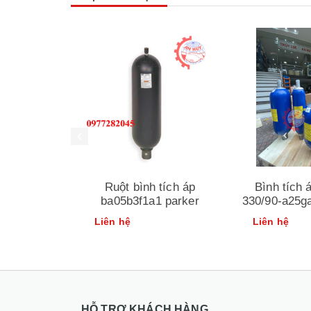
tích áp
Ruột bình tích áp
Bình tích 
2 parker
ba05b3f1a1 parker
330/90-a25g
Liên hệ
Liên hệ
HỖ TRỢ KHÁCH HÀNG