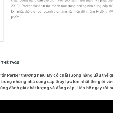
chất lượng hàng đầu thế giới. Với 100 năm hình thành và phát triể
2019), Parker Hannifin trở thành một trong những nhà cung cấp th
lớn nhất thế giới với doanh thu hàng năm lên đến hàng tỷ đô la M
phẩm...
THẺ TAGS
 từ Parker thương hiêu Mỹ có chất lượng hàng đầu thế giớ
t trong những nhà cung cấp thủy lực lớn nhất thế giới v
ùng đánh giá chất lượng và đẳng cấp. Liên hệ ngay tới h