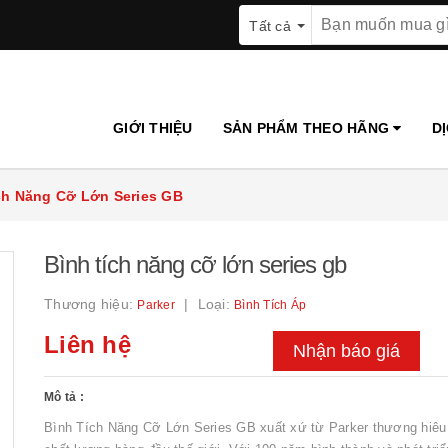
Tất cả
GIỚI THIỆU
SẢN PHẨM THEO HÃNG
D
ch Năng Cỡ Lớn Series GB
Bình tích năng cỡ lớn series gb
Thương hiệu:
Loại:
Parker
Bình Tích Áp
Liên hệ
Nhận báo giá
Mô tả :
Bình Tích Năng Cỡ Lớn Series GB xuất xứ từ Parker thương hiê