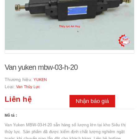
Van yuken mbw-03-h-20
Thương hiệu:
YUKEN
Loại:
Van Thủy Lực
Liên hệ
Nhận báo giá
Mô tả :
Van Yuken MBW-03-H-20 sẵn hàng số lượng lớn tại kho Siêu thị
thủy lực. Sản phẩm đã được kiểm định chất lượng nghiêm ngặt
trước khi chuyển giao lắp đặt cho khách hàng. Liên hệ hotline