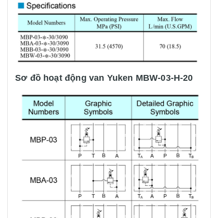
Sơ đồ hoạt động van Yuken MBW-03-H-20