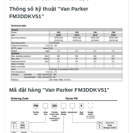
Thông số kỹ thuật ''Van Parker
FM3DDKV51''
Mã đặt hàng ''Van Parker FM3DDKV51''