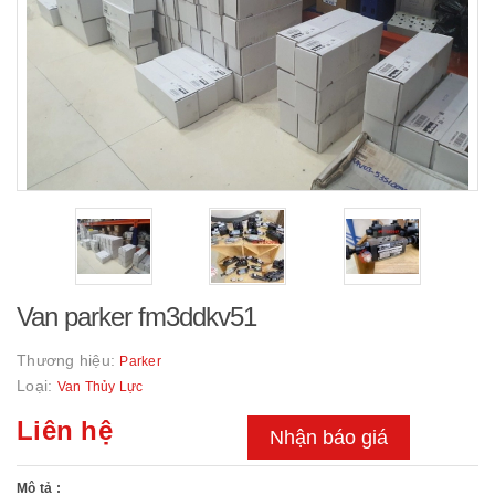
Van parker fm3ddkv51
Thương hiệu:
Parker
Loại:
Van Thủy Lực
Liên hệ
Nhận báo giá
Mô tả :