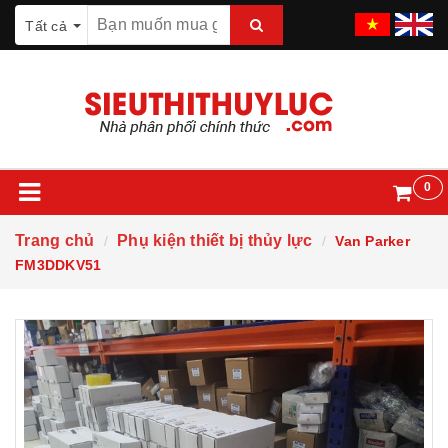
Tất cả
0
Trang chủ
Phụ kiện thiết bị thủy lực
Van Parker
FM3DDKV51