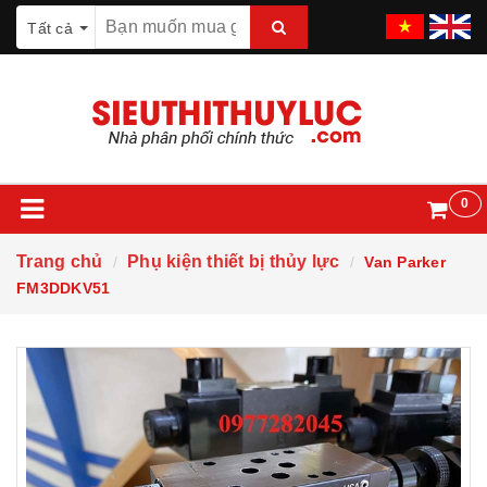
Tất cả
0
Trang chủ
Phụ kiện thiết bị thủy lực
Van Parker
FM3DDKV51