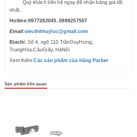
Quý khách liên hệ ngay để nhận bảng giá tốt
nhất.
Hotline:
0977282045
, 0989257507
Email
:
sieuthithuyluc@gmail.com
Địachỉ:
Số 4, ngõ 110 TrầnDuyHưng,
TrungHòa,CầuGiấy, HàNội
Xem thêm
Các sản phẩm của hãng Parker
Sản phẩm liên quan