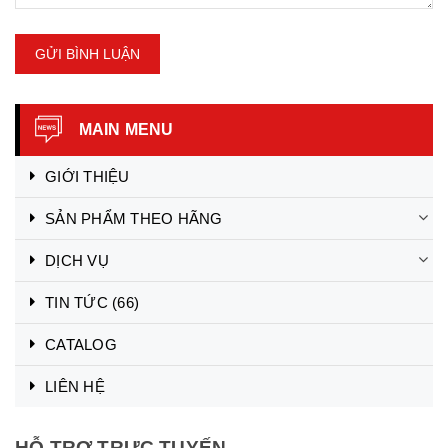
GỬI BÌNH LUẬN
MAIN MENU
GIỚI THIỆU
SẢN PHẨM THEO HÃNG
DỊCH VỤ
TIN TỨC
(66)
CATALOG
LIÊN HỆ
HỖ TRỢ TRỰC TUYẾN