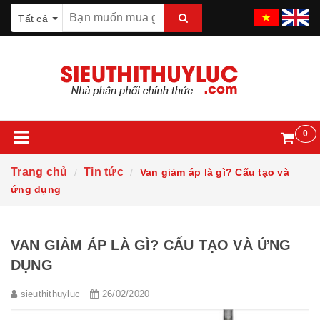
Tất cả
0
Trang chủ
Tin tức
Van giảm áp là gì? Cấu tạo và
ứng dụng
VAN GIẢM ÁP LÀ GÌ? CẤU TẠO VÀ ỨNG
DỤNG
sieuthithuyluc
26/02/2020