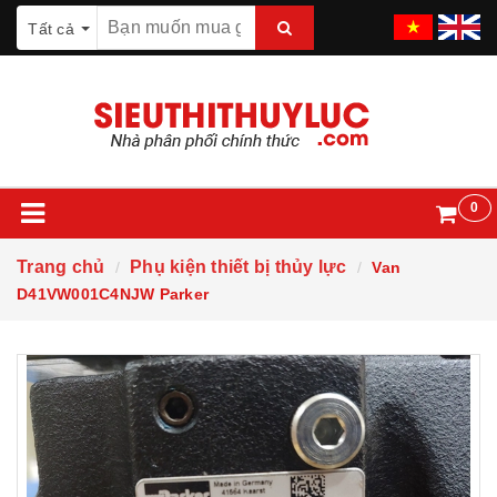
Tất cả
0
Trang chủ
Phụ kiện thiết bị thủy lực
Van
D41VW001C4NJW Parker