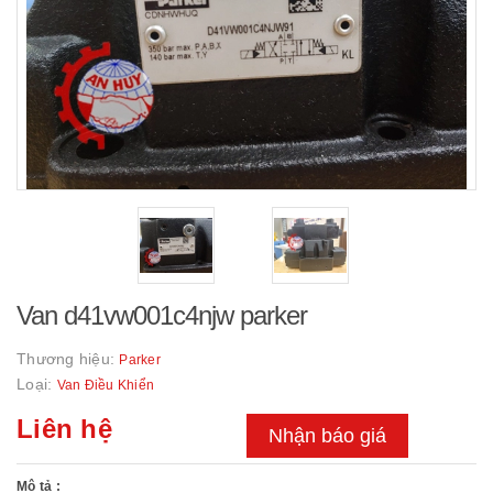
Van d41vw001c4njw parker
Thương hiệu:
Parker
Loại:
Van Điều Khiển
Liên hệ
Nhận báo giá
Mô tả :