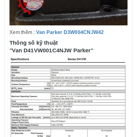
Xem thêm :
Van Parker D3W004CNJW42
Thông số kỹ thuật
''Van D41VW001C4NJW Parker''