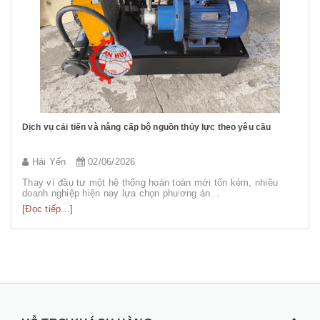
Siêu Thị Thủy Lực bàn giao Bộ Vượt Tốc dùng trong nhà máy thủy
điện Thác Mơ
sieuthithuyluc
01/04/2023
Tuần vừa qua, Siêu Thị Thủy Lực đã bàn giao thành công Bộ
vượt tốc được sử dụng trong nhà máy thủ...
[Đọc tiếp...]