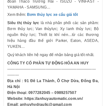
đoàn Thaco Trường Hải - ISUZU - VINFAST -
YAMAHA - SAMSUNG…
Xem thêm:
Bơm thủy lực xe cẩu giá tốt
Siêu thị thủy lực
là nhà phân phối các sản phầm:
Bơm thủy lực; Van thủylực; Xy lanh thủy lực; Bộ
nguồn thủy lực; Thiết bị khí nén…từ các thương
hiệu hàng đầu thế giới Parker, Eaton, ASEDA,
YUKEN…
Quý khách liên hệ ngay để nhận bảng giá tốt nhất.
CÔNG TY CỔ PHẦN TỰ ĐỘNG HÓA AN HUY
———————————————————————
———
Địa chỉ : 91 Đê La Thành, Ô Chợ Dừa, Đống Đa,
Hà Nội
Điện thoại: 0977282045 – 0989257507
Website: https://anhuyautomatic.com.vn/
Email: anhuyhydraulic@gmail.com