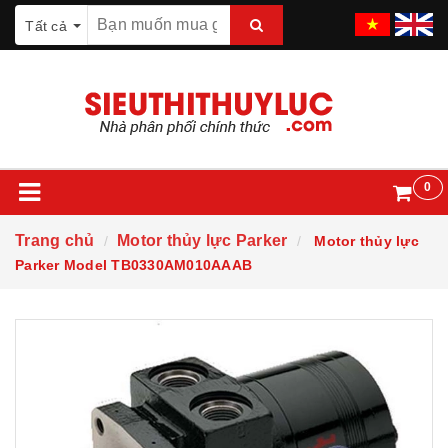
Tất cả
0
Trang chủ
Motor thủy lực Parker
Motor thủy lực
Parker Model TB0330AM010AAAB