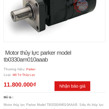
Motor thủy lực parker model
tb0330am010aaab
Thương hiệu:
Parker
Loại:
Mô Tơ Thủy Lực
11.800.000₫
Nhận báo giá
Mô tả :
Motor thủy lực Parker Model TB0330AM010AAAB. Siêu thị thủy lực