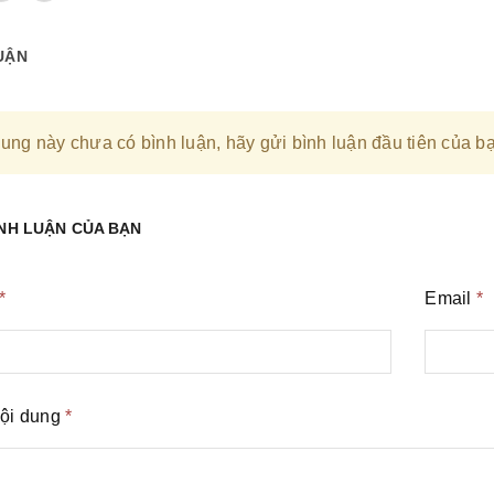
ủy Lực bàn giao Bộ Vượt
ong nhà máy thủy điện Thác
UẬN
uyluc
01/04/2023
ua, Siêu Thị Thủy Lực đã
hành công Bộ vượt tốc
ng trong nhà máy thủ...
ung này chưa có bình luận, hãy gửi bình luận đầu tiên của b
]
ÌNH LUẬN CỦA BẠN
*
Email
*
ội dung
*