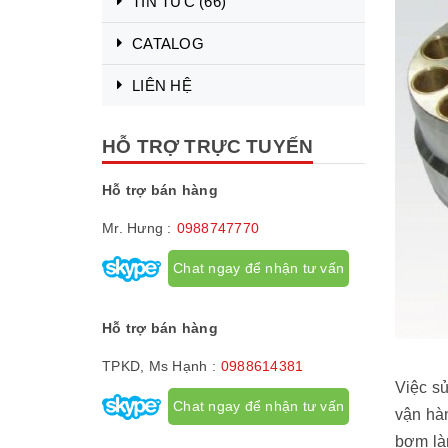
TIN TỨC
(66)
CATALOG
LIÊN HỆ
HỖ TRỢ TRỰC TUYẾN
Hỗ trợ bán hàng
Mr. Hưng :
0988747770
Chat ngay để nhận tư vấn
Hỗ trợ bán hàng
TPKD, Ms Hạnh :
0988614381
Việc s
Chat ngay để nhận tư vấn
vận hà
bơm làm