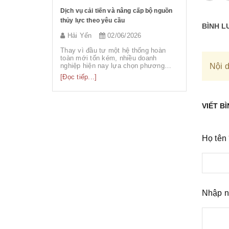
àn nâng điện 1
Dịch vụ cải tiến và nâng cấp bộ nguồn
Siêu Thị Th
thủy lực theo yêu cầu
Tốc dùng tr
BÌNH L
Mơ
026
Hải Yến
02/06/2026
sieuthith
 dòng bàn nâng
Thay vì đầu tư một hệ thống hoàn
Tuần vừa q
rạm nguồn
toàn mới tốn kém, nhiều doanh
bàn giao t
ận ...
nghiệp hiện nay lựa chọn phương
được sử dụ
Nội d
án...
[Đọc tiếp...]
[Đọc tiếp...
VIẾT B
Họ tên
Nhập n