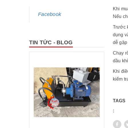
Khi mua
Facebook
Nếu ch
Trước 
dụng và
TIN TỨC - BLOG
dễ gặp
Chạy r
dầu kh
Khi đi
kiểm tr
TAGS
: