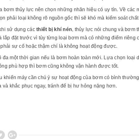
 bơm thủy lực nên chọn những nhãn hiệu có uy tín. Về các mặt
ọn phải loại không rõ nguồn gốc thì sẽ khó mà kiểm soát chấ
khi sử dụng các
thiết bị khí nén
, thủy lực nói chung và bơm 
 lắp đặt trước vì tùy từng loại bơm mà có những điểm riêng cầ
 phải sự cố hoặc thậm chí là không hoạt động được.
ô đa một thời gian nếu là bơm hoàn toàn mới. Lựa chọn loại
ông phù hợp thì bơm cũng không vận hành được tốt.
ều khiển máy cần chú ý sự hoạt động của bơm có bình thường 
a và khắc phục ngay, tránh để bị hư hỏng nặng hơn.