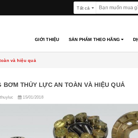
Tất cả
GIỚI THIỆU
SẢN PHẨM THEO HÃNG
D
toàn và hiệu quả
 BƠM THỦY LỰC AN TOÀN VÀ HIỆU QUẢ
ithuyluc
15/01/2018