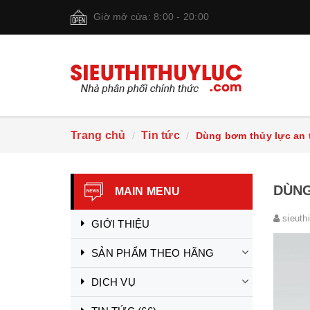
Giờ mở cửa: 8:00 - 20:00
Trang chủ
Tin tức
Dùng bơm thủy lực an 
DÙNG
MAIN MENU
sieuth
GIỚI THIỆU
SẢN PHẨM THEO HÃNG
DỊCH VỤ