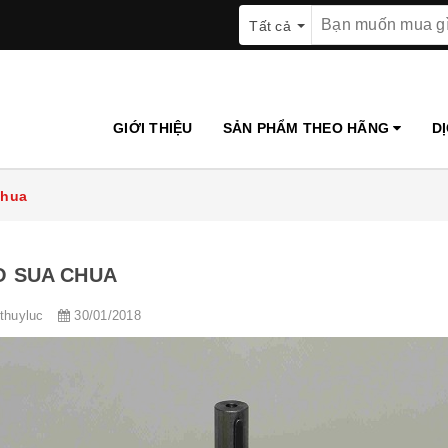
Tất cả
GIỚI THIỆU
SẢN PHẨM THEO HÃNG
D
chua
 SUA CHUA
ithuyluc
30/01/2018