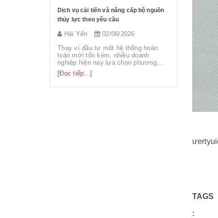
àn nâng điện 1
Dịch vụ cải tiến và nâng cấp bộ nguồn
Siêu Thị Th
thủy lực theo yêu cầu
Tốc dùng tr
Mơ
026
Hải Yến
02/06/2026
sieuthith
 dòng bàn nâng
Thay vì đầu tư một hệ thống hoàn
Tuần vừa q
rạm nguồn
toàn mới tốn kém, nhiều doanh
bàn giao t
ận ...
nghiệp hiện nay lựa chọn phương
được sử dụ
án...
[Đọc tiếp...]
[Đọc tiếp...
ưertyui
TAGS
: