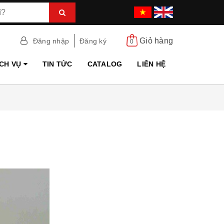
Giỏ hàng
Đăng nhập
Đăng ký
0
ỊCH VỤ
TIN TỨC
CATALOG
LIÊN HỆ