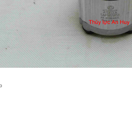
ủy Lực bàn giao Bộ Vượt
ong nhà máy thủy điện Thác
uyluc
01/04/2023
ua, Siêu Thị Thủy Lực đã
hành công Bộ vượt tốc
ng trong nhà máy thủ...
]
o