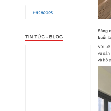
Facebook
Sáng n
TIN TỨC - BLOG
buổi l
Với bề 
vụ sản 
và hỗ t