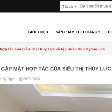
Tất cả
GIỚI THIỆU
SẢN PHẨM THEO HÃNG
D
hợp tác của Siêu Thị Thủy Lực và tập đoàn Sun Hydraulics
 GẶP MẶT HỢP TÁC CỦA SIÊU THỊ THỦY LỰ
n Sỹ Ngọc
20/09/2023