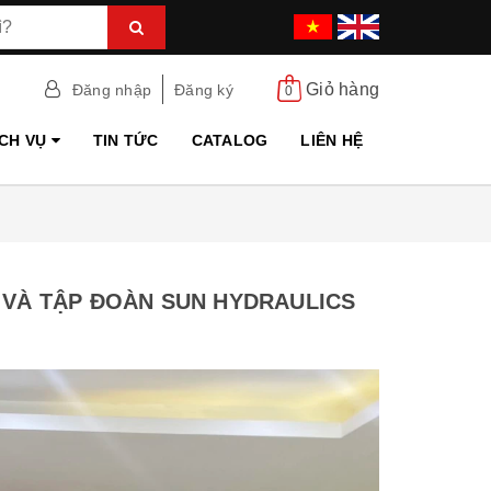
Giỏ hàng
Đăng nhập
Đăng ký
0
ỊCH VỤ
TIN TỨC
CATALOG
LIÊN HỆ
C VÀ TẬP ĐOÀN SUN HYDRAULICS