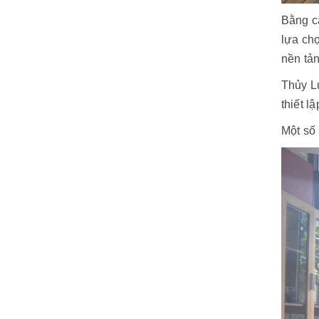
Bằng cá
lựa ch
nền tản
Thủy Lự
thiết l
Một số 