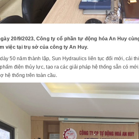
gày 20/9/2023, Công ty cổ phần tự động hóa An Huy cùng
àm việc tại trụ sở của công ty An Huy.
dày 50 năm thành lập, Sun Hydraulics liên tục đổi mới, cải th
phẩm điện thủy lực, tạo ra các giải pháp hệ thống sẵn có mớ
rợ hệ thống trên toàn cầu.