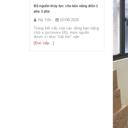
Bộ nguồn thủy lực cho bàn nâng điện 1
Dịch vụ cải
pha 3 pha
thủy lực th
Hải Yến
02/06/2026
Hải Yến
Trong kết cấu của các dòng bàn nâng
Thay vì đầ
chữ x (scissors lift), trạm nguồn
toàn mới t
được ví như "trái tim" vận ...
nghiệp hiệ
án...
[Đọc tiếp...]
[Đọc tiếp...