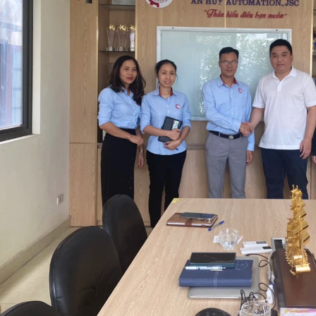
 tiến và nâng cấp bộ nguồn
Siêu Thị Thủy Lực bàn giao Bộ Vượt
eo yêu cầu
Tốc dùng trong nhà máy thủy điện Thác
Mơ
02/06/2026
sieuthithuyluc
01/04/2023
u tư một hệ thống hoàn
Tuần vừa qua, Siêu Thị Thủy Lực đã
ốn kém, nhiều doanh
bàn giao thành công Bộ vượt tốc
n nay lựa chọn phương
được sử dụng trong nhà máy thủ...
]
[Đọc tiếp...]