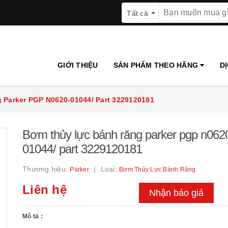
Tất cả
GIỚI THIỆU
SẢN PHẨM THEO HÃNG
D
 Parker PGP N0620-01044/ Part 3229120181
Bơm thủy lực bánh răng parker pgp n062
01044/ part 3229120181
Thương hiệu:
Loại:
Parker
Bơm Thủy Lực Bánh Răng
Liên hệ
Nhận báo giá
Mô tả :