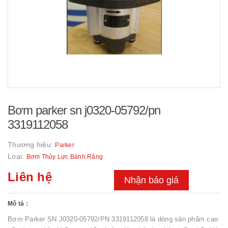
Bơm parker sn j0320-05792/pn
3319112058
Thương hiệu:
Parker
Loại:
Bơm Thủy Lực Bánh Răng
Liên hệ
Nhận báo giá
Mô tả :
Bơm Parker SN J0320-05792/PN 3319112058 là dòng sản phẩm cao