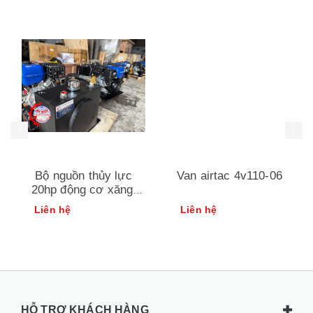
Bộ nguồn thủy lực
Van airtac 4v110-06
20hp động cơ xăng|
thiết bị xe cẩu an huy
Liên hệ
Liên hệ
HỖ TRỢ KHÁCH HÀNG