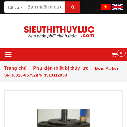
Tất cả
0
Trang chủ
Phụ kiện thiết bị thủy lực
Bơm Parker
SN J0320-05792/PN 3319112058