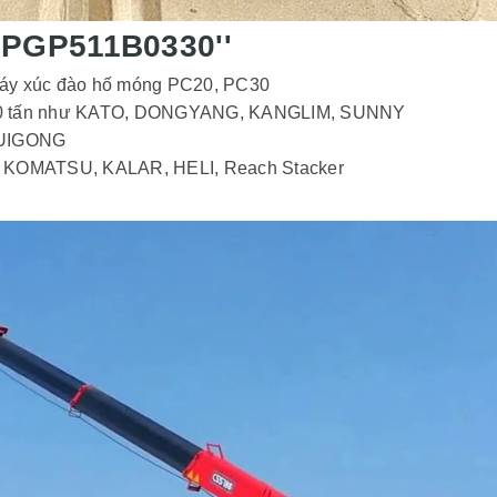
 PGP511B0330''
 máy xúc đào hố móng PC20, PC30
n 100 tấn như KATO, DONGYANG, KANGLIM, SUNNY
LUIGONG
: KOMATSU, KALAR, HELI, Reach Stacker