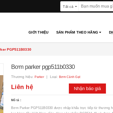
Tất cả
GIỚI THIỆU
SẢN PHẨM THEO HÃNG
D
ker PGP511B0330
Bơm parker pgp511b0330
Thương hiệu:
Loại:
Parker
Bơm Cánh Gạt
Liên hệ
Nhận báo giá
Mô tả :
Bơm Parker PGP511B0330 được nhập khẩu trực tiếp từ thương hi