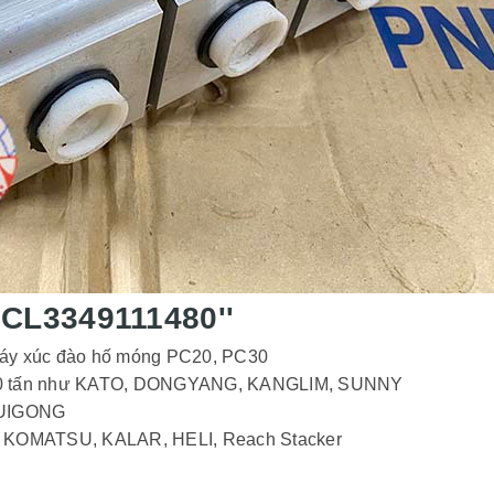
 CL3349111480''
 máy xúc đào hố móng PC20, PC30
n 100 tấn như KATO, DONGYANG, KANGLIM, SUNNY
LUIGONG
: KOMATSU, KALAR, HELI, Reach Stacker