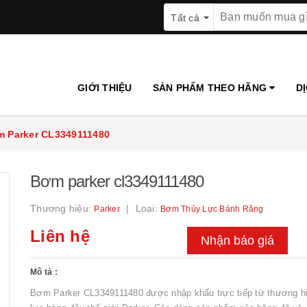
Tất cả
GIỚI THIỆU
SẢN PHẨM THEO HÃNG
D
 Parker CL3349111480
Bơm parker cl3349111480
Thương hiệu:
Loại:
Parker
Bơm Thủy Lực Bánh Răng
Liên hệ
Nhận báo giá
Mô tả :
Bơm Parker CL3349111480 được nhập khẩu trực tiếp từ thương hi