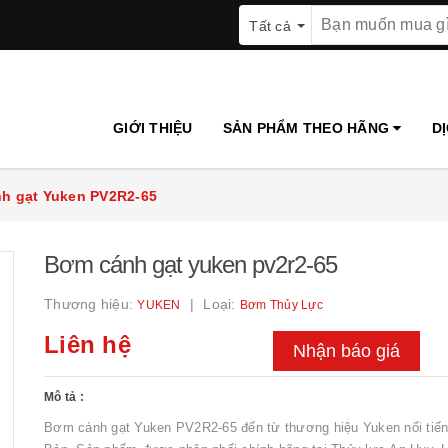
Tất cả
GIỚI THIỆU
SẢN PHẨM THEO HÃNG
D
h gạt Yuken PV2R2-65
Bơm cánh gạt yuken pv2r2-65
Thương hiệu:
Loại:
YUKEN
Bơm Thủy Lực
Liên hệ
Nhận báo giá
Mô tả :
Bơm cánh gạt Yuken PV2R2-65 đến từ thương hiệu Yuken nổi tiế