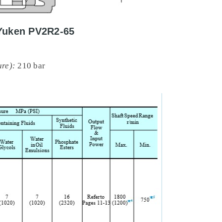
 Yuken PV2R2-65
ure):
210 bar