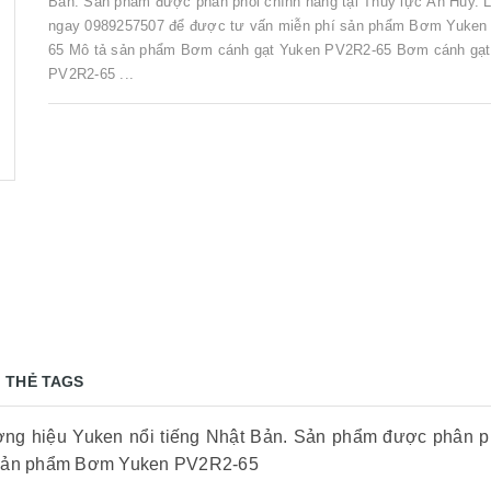
Bản. Sản phẩm được phân phối chính hãng tại Thủy lực An Huy. L
ngay 0989257507 để được tư vấn miễn phí sản phẩm Bơm Yuken
65 Mô tả sản phẩm Bơm cánh gạt Yuken PV2R2-65 Bơm cánh gạt
PV2R2-65 ...
THẺ TAGS
g hiệu Yuken nổi tiếng Nhật Bản. Sản phẩm được phân phố
 sản phẩm Bơm Yuken PV2R2-65