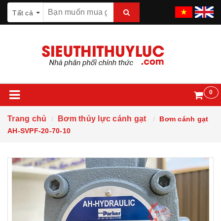
Tất cả
0
Trang chủ
Bơm thủy lực cánh gạt
Bơm cánh gạt
AH-SVPF-20-70-10