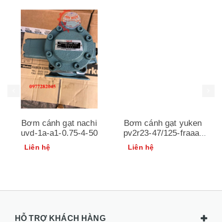
Bơm cánh gạt nachi
Bơm cánh gạt yuken
uvd-1a-a1-0.75-4-50
pv2r23-47/125-fraaa-
41
Liên hệ
Liên hệ
HỖ TRỢ KHÁCH HÀNG