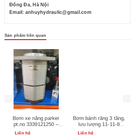
Đống Đa, Hà Nội
Email: anhuyhydraulic@gmail.com
Sản phẩm liên quan
Bơm xe nâng parker
Bơm bánh răng 3 tầng,
pt.no 3339121250 –
lưu lượng 11-11-8
ser.no 45/17
dùng cho máy đào pc
Liên hệ
Liên hệ