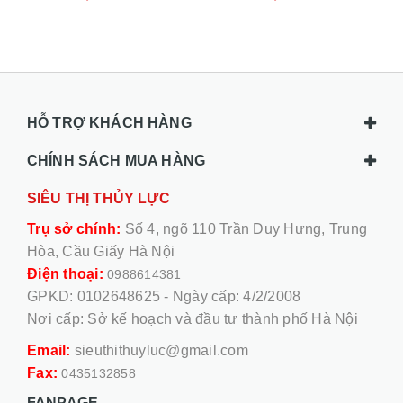
66146949/002
20/28
HỖ TRỢ KHÁCH HÀNG
CHÍNH SÁCH MUA HÀNG
SIÊU THỊ THỦY LỰC
Trụ sở chính:
Số 4, ngõ 110 Trần Duy Hưng, Trung
Hòa, Cầu Giấy Hà Nội
Điện thoại:
0988614381
GPKD: 0102648625 - Ngày cấp: 4/2/2008
Nơi cấp: Sở kế hoạch và đầu tư thành phố Hà Nội
Email:
sieuthithuyluc@gmail.com
Fax:
0435132858
FANPAGE