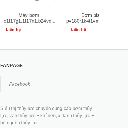
 bơm
Bơm piston
Bơm bánh 
17n1.b24vdc
pv180r1k4t1vmm1 parker
hãng
rker
pgp511a03
Liên hệ
Liên hệ
1b1 p/n
FANPAGE
Facebook
Siêu thị thủy lực chuyên cung cấp bơm thủy
lực, van thủy lực + khí nén, xi lanh thủy lực +
bộ nguồn thủy lực