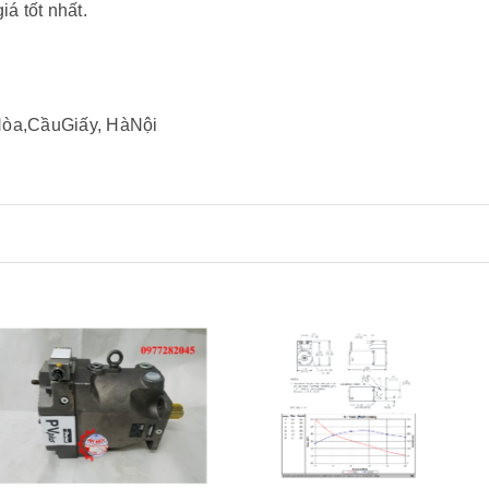
 tốt nhất.
Hòa,CầuGiấy, HàNội
Xem nhanh
Xem nhanh