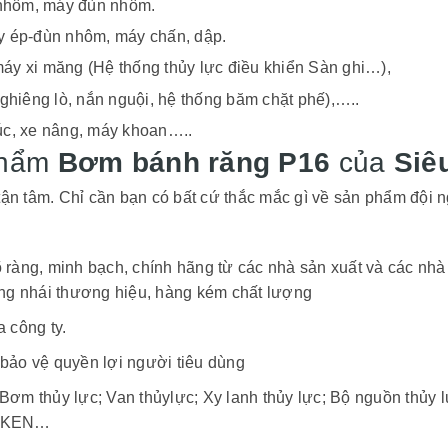
 nhôm, máy đùn nhôm.
áy ép-đùn nhôm, máy chấn, dập.
máy xi măng (Hệ thống thủy lực điều khiển Sàn ghi…),
hiêng lò, nắn nguội, hệ thống băm chặt phế),…..
múc, xe nâng, máy khoan…..
phẩm
Bơm bánh răng P16
của
Siêu
tận tâm. Chỉ cần bạn có bất cứ thắc mắc gì về sản phẩm đội ng
 ràng, minh bạch, chính hãng từ các nhà sản xuất và các nh
àng nhái thương hiệu, hàng kém chất lượng
 công ty.
bảo vệ quyền lợi người tiêu dùng
Bơm thủy lực; Van thủylực; Xy lanh thủy lực; Bộ nguồn thủy l
 YUKEN…