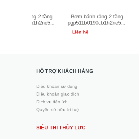
ng 2 tầng
Bơm bánh răng 2 tầng
Bơm thủy 
cb1h2ne5e3
pgp511b0190cb1h2ne5e3
pv270l1k1t1
 parker
s−511a014
Liên hệ
Liên hệ
HỖ TRỢ KHÁCH HÀNG
Điều khoản sử dụng
Điều khoản giao dịch
Dịch vụ tiện ích
Quyền sở hữu trí tuệ
SIÊU THỊ THỦY LỰC