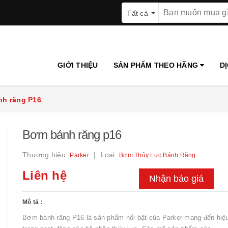
Tất cả
GIỚI THIỆU
SẢN PHẨM THEO HÃNG
D
h răng P16
Bơm bánh răng p16
Thương hiệu:
Loại:
Parker
Bơm Thủy Lực Bánh Răng
Liên hệ
Nhận báo giá
Mô tả :
Bơm bánh răng P16 là sản phẩm nổi bật của Parker mang đến hiệ