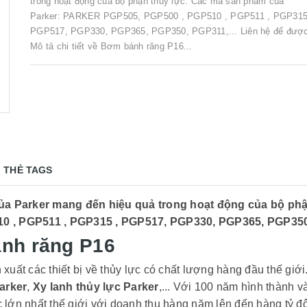
trong hoạt động của bộ phận thủy lực. Các mã sản phẩm của
Parker: PARKER PGP505, PGP500 , PGP510 , PGP511 , PGP315
PGP517, PGP330, PGP365, PGP350, PGP311,... Liên hệ để được
Mô tả chi tiết về Bơm bánh răng P16...
THẺ TAGS
ủa Parker mang đến hiệu quả trong hoạt động của bộ ph
 , PGP511 , PGP315 , PGP517, PGP330, PGP365, PGP350, 
ánh răng P16
xuất các thiết bị về thủy lực có chất lượng hàng đầu thế giớ
arker
,
Xy lanh thủy lực Parker
,... Với 100 năm hình thành v
 lớn nhất thế giới với doanh thu hàng năm lên đến hàng tỷ 