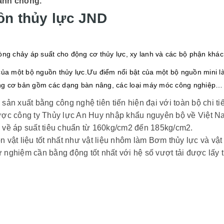
anh chóng.
uồn thủy lực JND
dòng chảy áp suất cho động cơ thủy lực, xy lanh và các bộ phận khác
ủa một bộ nguồn thủy lực.Ưu điểm nổi bật của một bộ nguồn mini là
ụng cơ bản gồm các dạng bàn nâng, các loại máy móc công nghiệp…
sản xuất bằng công nghệ tiên tiến hiện đại với toàn bộ chi t
ợc công ty Thủy lực An Huy nhập khẩu nguyên bộ về Việt N
h về áp suất tiêu chuẩn từ 160kg/cm2 đến 185kg/cm2.
iệu tốt nhất như vật liệu nhôm làm Bơm thủy lực và vật l
ghiệm cần bằng động tốt nhất với hệ số vượt tải được lấy 