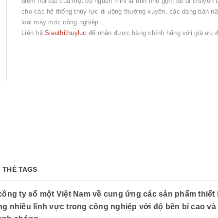
điểm nổi bật của một bộ nguồn mini là tính nhỏ gọn, dễ di chuyển
cho các hệ thống thủy lực di động thường xuyên, các dạng bàn nâ
loại máy móc công nghiệp...
Liên hệ
Sieuthithuyluc
để nhận được hàng chính hãng với giá ưu đ
THẺ TAGS
à công ty số một Việt Nam về cung ứng các sản phẩm thiết 
 nhiều lĩnh vực trong công nghiệp với độ bền bỉ cao và 