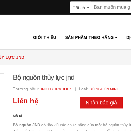
Tất cả
GIỚI THIỆU
SẢN PHẨM THEO HÃNG
D
ỦY LỰC JND
Bộ nguồn thủy lực jnd
Thương hiệu:
Loại:
JND HYDRAULICS
BỘ NGUỒN MINI
Liên hệ
Nhận báo giá
Mô tả :
Bộ nguồn JND
có đầy đủ các chức năng của một bộ nguồn thủy 