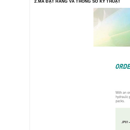
2.MÃ ĐẶT HÀNG VÀ THÔNG SỐ KỸ THUẬT