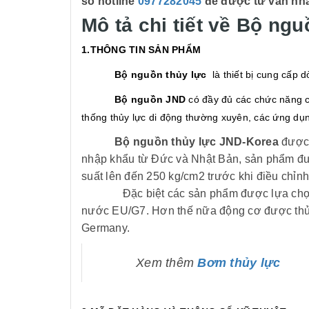
số hotline
0977282045
để được tư vấn nh
Mô tả chi tiết về Bộ ng
1.THÔNG TIN SẢN PHẨM
Bộ nguồn thủy lực
là thiết bị cung cấp 
Bộ nguồn JND
có đầy đủ các chức năng c
thống thủy lực di động thường xuyên, các ứng d
Bộ nguồn thủy lực JND-Korea
được 
nhập khẩu từ Đức và Nhật Bản, sản phẩm đư
suất lên đến 250 kg/cm2 trước khi điều chỉn
Đặc biệt các sản phẩm được lựa chọn vật l
nước EU/G7. Hơn thế nữa động cơ được thử n
Germany.
Xem thêm
Bơm thủy lực