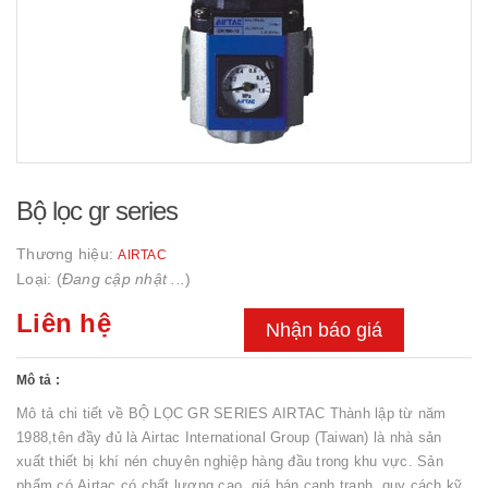
Bộ lọc gr series
Thương hiệu:
AIRTAC
Loại: (
Đang cập nhật ...
)
Liên hệ
Nhận báo giá
Mô tả :
Mô tả chi tiết về BỘ LỌC GR SERIES AIRTAC Thành lập từ năm
1988,tên đầy đủ là Airtac International Group (Taiwan) là nhà sản
xuất thiết bị khí nén chuyên nghiệp hàng đầu trong khu vực. Sản
phẩm có Airtac có chất lượng cao, giá bán cạnh tranh, quy cách kỹ