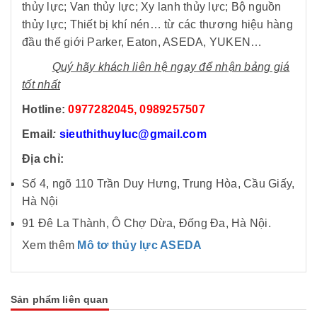
thủy lực; Van thủy lực; Xy lanh thủy lực; Bộ nguồn
thủy lực; Thiết bị khí nén… từ các thương hiệu hàng
đầu thế giới Parker, Eaton, ASEDA, YUKEN…
Quý hãy khách liên hệ ngay để nhận bảng giá
tốt nhất
Hotline:
0977282045
, 0989257507
Email
:
sieuthithuyluc@gmail.com
Địa chỉ:
Số 4, ngõ 110 Trần Duy Hưng, Trung Hòa, Cầu Giấy,
Hà Nội
91 Đê La Thành, Ô Chợ Dừa, Đống Đa, Hà Nội.
Xem thêm
Mô tơ thủy lực ASEDA
Sản phẩm liên quan