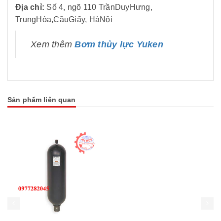
Địa chỉ:
Số 4, ngõ 110 TrầnDuyHưng,
TrungHòa,CầuGiấy, HàNội
Xem thêm
Bơm thủy lực Yuken
Sản phẩm liên quan