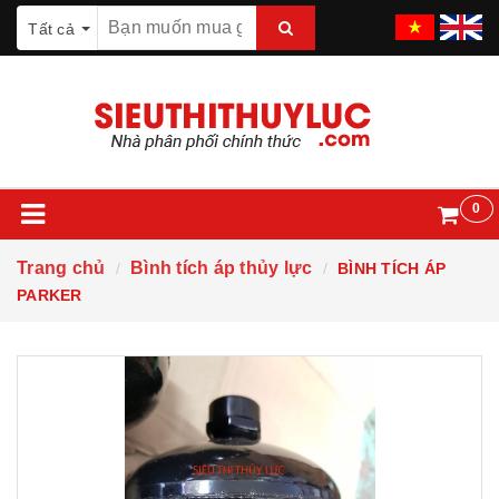
Tất cả
0
Trang chủ
Bình tích áp thủy lực
BÌNH TÍCH ÁP
PARKER