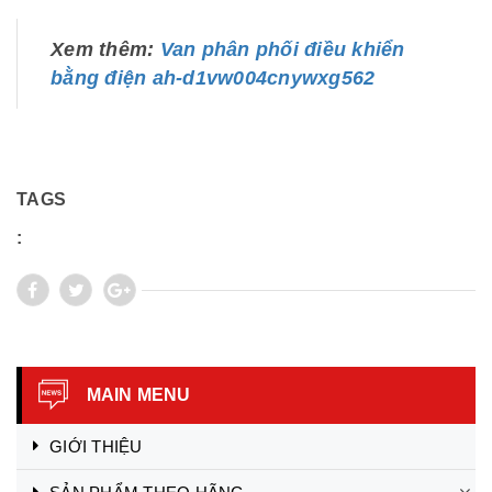
Xem thêm:
Van phân phối điều khiển
bằng điện ah-d1vw004cnywxg562
TAGS
:
MAIN MENU
GIỚI THIỆU